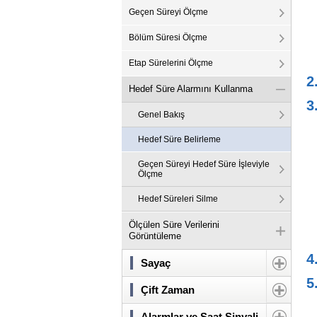
Geçen Süreyi Ölçme
Bölüm Süresi Ölçme
Etap Sürelerini Ölçme
2
Hedef Süre Alarmını Kullanma
3
Genel Bakış
Hedef Süre Belirleme
Geçen Süreyi Hedef Süre İşleviyle
Ölçme
Hedef Süreleri Silme
Ölçülen Süre Verilerini
Görüntüleme
4
Sayaç
5
Çift Zaman
Alarmlar ve Saat Sinyali