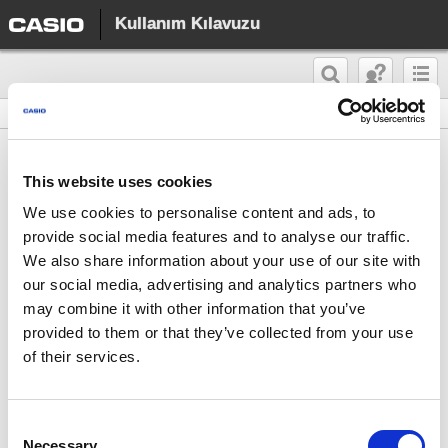
Kullanım Kılavuzu
Diğer Bilgiler
Modül No. 5554/5555
This website uses cookies
Diğer Bilgiler
We use cookies to personalise content and ads, to
provide social media features and to analyse our traffic.
Bu bölüm, bilmeniz gereken işletimsel olmayan bilgiler sağlamaktadır.
We also share information about your use of our site with
Gerektiğinde bu bilgilere başvurun.
our social media, advertising and analytics partners who
may combine it with other information that you’ve
provided to them or that they’ve collected from your use
Desteklenen Telefonlar
of their services.
Teknik Özellikler
Mobile Link’e Yönelik Önlemler
Consent
Necessary