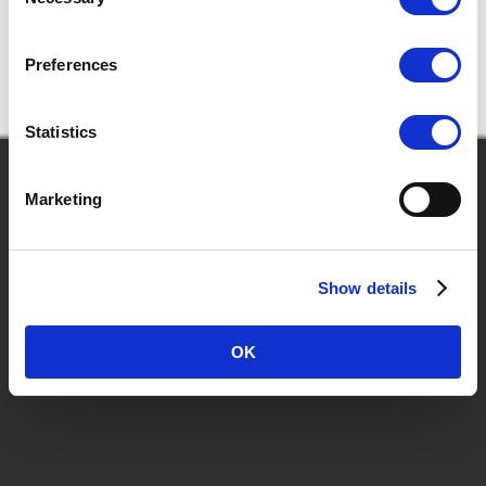
Selection
Telif Hakları ve Tescilli Telif Hakları
Preferences
Sayfanın başı
Statistics
Kullanım Koşulları
© 2018 CASIO COMPUTER CO., LTD.
Marketing
Show details
OK