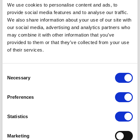
We use cookies to personalise content and ads, to
provide social media features and to analyse our traffic.
We also share information about your use of our site with
our social media, advertising and analytics partners who
2.
Ekranda [ALL] öğesinin yanıp sönmesi durana kadar (B) ve (D)
may combine it with other information that you’ve
düğmelerini aynı anda yaklaşık beş saniye basılı tutun.
provided to them or that they’ve collected from your use
Bu işlem, hedef süre ayarlarını ilk fabrika varsayılanlarına geri
of their services.
döndürür.
Consent
Necessary
Selection
Preferences
3.
İşlemi tamamlamak için (A) düğmesine basın.
Statistics
Bölüm Süreleri ve Etap Süreleri
Marketing