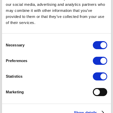
our social media, advertising and analytics partners who
may combine it with other information that you’ve
Tipik çalışma şekli aşağıda gösterilmiştir.
provided to them or that they’ve collected from your use
of their services.
Consent
Necessary
Selection
Preferences
Statistics
Marketing
Geri sayım işlemini durdurmak için önce işlemi duraklatın, ardından (B)
düğmesine basın. Bu, sayacı başlangıç zamanına sıfırlayacaktır.
Show details