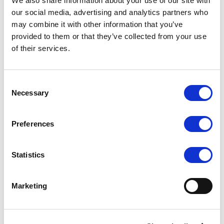
We also share information about your use of our site with
1. Aralık: 30 saniye
2. Aralık: 20 saniye
our social media, advertising and analytics partners who
3. Aralık: 30 saniye
may combine it with other information that you’ve
4. Aralık: 25 saniye
provided to them or that they’ve collected from your use
Set Sayısı: 10
of their services.
Aralıklı Antrenman Egzersizi
①
Şınav: 30 saniye
Consent
②
Dinlenme: 20 saniye
Necessary
Selection
③
Squat: 30 saniye
④
Dinlenme: 25 saniye
Preferences
Not
En fazla beş adet olmak üzere farklı sayaçlar 20 defaya kadar
Statistics
yapılandırılabilir.
Marketing
Sayaç Başlangıç Zamanını Ayarlama
Sayacı Kullanma