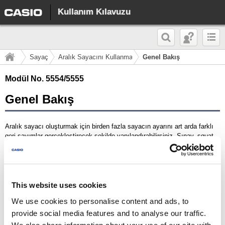
Kullanım Kılavuzu
Sayaç
Aralık Sayacını Kullanma
Genel Bakış
Modül No. 5554/5555
Genel Bakış
Aralık sayacı oluşturmak için birden fazla sayacın ayarını art arda farklı
geri sayımlar gerçekleştirecek şekilde yapılandırabilirsiniz. Şınav, squat
veya fitness antrenmanının parçası olan diğer egzersizleri yapmaya ne
kadar zaman harcadığınızı kontrol etmek için aralık sayacını
kullanabilirsiniz.
Örneğin, aralık sayacını aşağıda gösterilen biçimde yapılandırarak
This website uses cookies
ila
aralığın 10 kez yinelenmesini sağlayabilirsiniz
We use cookies to personalise content and ads, to
Sayaç Ayarları
provide social media features and to analyse our traffic.