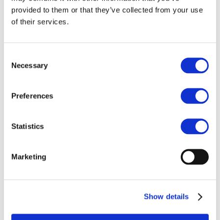
provided to them or that they’ve collected from your use
of their services.
C
Necessary
o
搜尋
重置
n
s
Preferences
e
n
支援服務
t
Statistics
S
常見問題
e
Marketing
l
說明書
e
c
軟體下載
Show details
t
i
電腦作業系統相容性