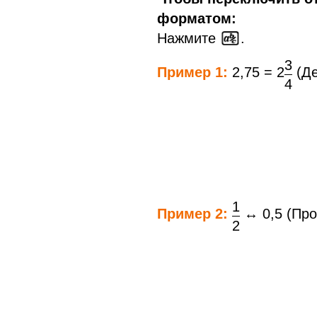
вычислений
форматом:
Нажмите
.
Технические
данные
3
Пример 1:
2,75 = 2
(Де
4
1
Пример 2:
↔ 0,5 (Про
2