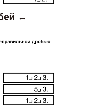
бей ↔
неправильной дробью