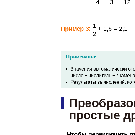
использованием
4
3
12
калькулятора
Режимы
1
Пример 3:
+ 1,6 = 2,1
2
вычислений и
настройка
калькулятора
Примечание
Основные
Значения автоматически от
число + числитель + знамен
вычисления
Результаты вычислений, кот
Вычисление
Преобразо
функций
простые д
Использование
режимов
Чтобы переключить о