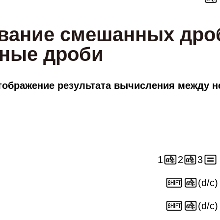
вание смешанных дро
ные дроби
тображение результата вычисления между 
1
2
3
(d/c)
(d/c)