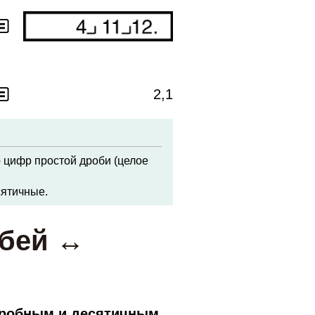
2,1
 цифр простой дроби (целое
сятичные.
обей ↔
дробным и десятичным