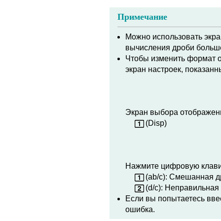
Примечание
Можно использовать экран
вычисления дроби больше
Чтобы изменить формат 
экран настроек, показанн
Экран выбора отображен
(Disp)
Нажмите цифровую клави
(ab/c): Смешанная 
(d/c): Неправильная
Если вы попытаетесь вве
ошибка.