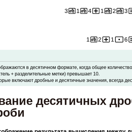
3
1
4
1
2
3
1
2
1
6
ображаются в десятичном формате, когда общее количество
атель + разделительные метки) превышает 10.
орые включают дробные и десятичные значения, всегда де
вание десятичных др
роби
тображение результата вычисления между 