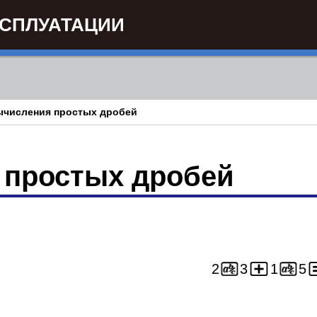
КСПЛУАТАЦИИ
числения простых дробей
 простых дробей
)
2
3
1
5