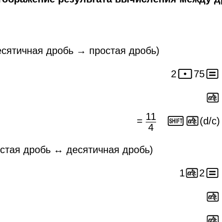
сятичная дробь → простая дробь)
2
75
11
=
(d/c)
4
стая дробь ↔ десятичная дробь)
1
2