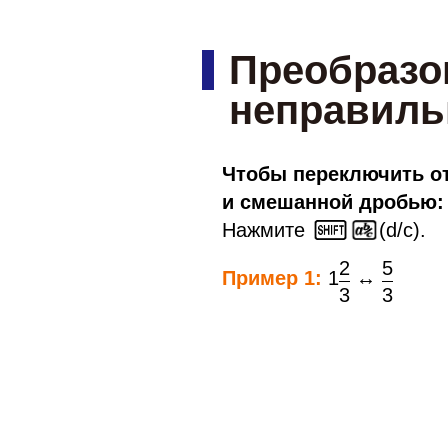
Преобразо
неправиль
Чтобы переключить о
и смешанной дробью:
Нажмите
(d/c).
2
5
Пример 1:
1
↔
3
3