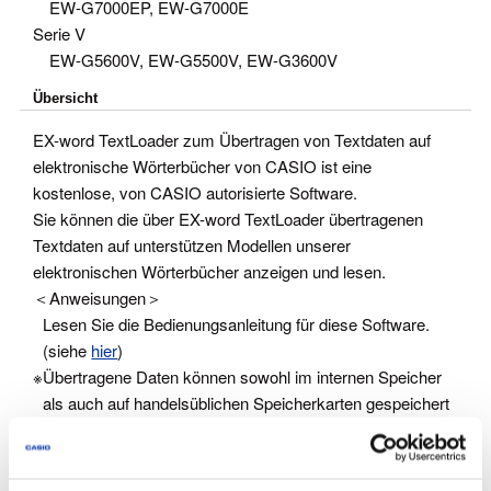
EW-G7000EP, EW-G7000E
Serie V
EW-G5600V, EW-G5500V, EW-G3600V
Übersicht
EX-word TextLoader zum Übertragen von Textdaten auf
elektronische Wörterbücher von CASIO ist eine
kostenlose, von CASIO autorisierte Software.
Sie können die über EX-word TextLoader übertragenen
Textdaten auf unterstützen Modellen unserer
elektronischen Wörterbücher anzeigen und lesen.
＜Anweisungen＞
Lesen Sie die Bedienungsanleitung für diese Software.
(siehe
hier
)
※
Übertragene Daten können sowohl im internen Speicher
als auch auf handelsüblichen Speicherkarten gespeichert
werden, die mit dem Produkt kompatibel sind.
※
Es können nur reine Textdateien (.txt) übertragen werden.
※
Es könne bis zu 5 MB pro Datei übertragen werden.