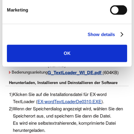
【Sonstige】
Ein USB-Port erforderlich.
e
Marketing
l
Microsoft, Windows und Windows Vista sind Marken oder
e
eingetragene Marken von Microsoft Corporation aus den
c
Vereinigten Staaten in den Vereinigten Staaten und anderen
Show details
t
Ländern.
i
Dateien zum Herunterladen
o
OK
n
EX-wordTextLoaderDe0310.EXE
EX-word TextLoader
(6.27MB)
G_TextLoader_WI_DE.pdf
(604KB)
Bedienungsanleitung
Herunterladen, Installieren und Deinstallieren der Software
1)
Klicken Sie auf die Installationsdatei für EX-word
TextLoader (
EX-wordTextLoaderDe0310.EXE
).
2)
Wenn der Speicherdialog angezeigt wird, wählen Sie den
Speicherort aus, und speichern Sie dann die Datei.
Es wird eine selbstextrahierende, komprimierte Datei
heruntergeladen.