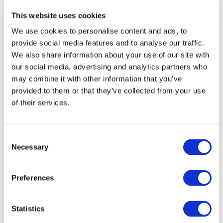
Betriebsumgebung
This website uses cookies
We use cookies to personalise content and ads, to
【OS】
（Deutsche Version)
®
provide social media features and to analyse our traffic.
Windows
10 (32bit/64bit)
We also share information about your use of our site with
- Außer den Tablet-Modus
®
our social media, advertising and analytics partners who
Windows
8.1 (32bit/64bit)
®
may combine it with other information that you’ve
Windows
7 (32bit/64bit)
®
provided to them or that they’ve collected from your use
Windows Vista
(32bit/64bit)
of their services.
* Bei Computern mit hochgerüstetem
Betriebssystem von anderen
Betriebssystemen ist einwandfreier
C
Betrieb nicht garantiert.
Necessary
o
【Prozessor &
Gemäß Betriebssystem
n
Arbeitsspeicher】
s
【Erforderlicher
12 MB oder mehr
Preferences
e
Festplattenspeicher】
n
【Bildschirm】
800 x 600 High Color (16 Bit) oder
t
Statistics
höher
S