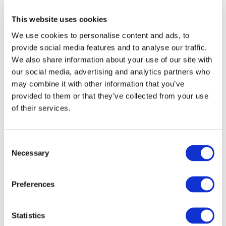
根据打印机需要的USB设定值自动进行打印。这种情况
下，您无需更改相机的USB设置。
This website uses cookies
We use cookies to personalise content and ads, to
请注意，若使用此功能，您所使用的打印机必须支持多
provide social media features and to analyse our traffic.
种设定。关于打印机支持多种设定的详细信息，请咨询
We also share information about your use of our site with
打印机厂商。
our social media, advertising and analytics partners who
may combine it with other information that you’ve
• 根据CASIO公司目前对支持多种设置的打印机进行的
provided to them or that they’ve collected from your use
测试，我们发现，能与相机连接的多数打印机都支持
of their services.
PictBridge协议。
C
此信息有用吗？
Necessary
o
n
很有用
有用
s
Preferences
e
一般
没用
n
发送
t
Statistics