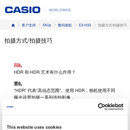
WORLDWIDE
首页
客户支持
FAQs
数码相机
EX-H35
拍摄方式/拍摄技巧
拍摄方式/拍摄技巧
问8
HDR 和 HDR 艺术有什么作用？
答8
“HDR” 代表“高动态范围”。使用 HDR，相机使用不同
曝光设置拍摄一系列连拍影像，
并将其合并成为一张最终影像从而修正主体亮度不同产
生的曝光过度或者曝光不足。
HDR 艺术使用 HDR 成像技术应用不同效果到场景的
This website uses cookies