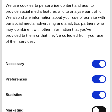
亮区和暗区从而把快照转变为美丽的艺术作品。
We use cookies to personalise content and ads, to
provide social media features and to analyse our traffic.
注意！
We also share information about your use of our site with
HDR 和 HDR 艺术不能和下列功能同时使用。
our social media, advertising and analytics partners who
• ISO 敏感度，超解像画质，超解像变焦，美颜方式，
may combine it with other information that you’ve
美景方式，数码变焦
provided to them or that they’ve collected from your use
of their services.
此信息有用吗？
C
很有用
有用
Necessary
o
n
一般
没用
s
发送
Preferences
e
n
t
Statistics
S
e
Marketing